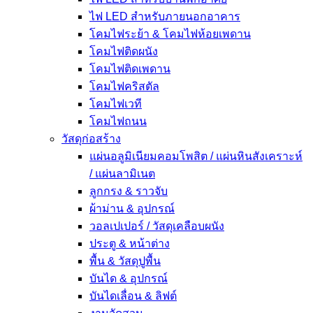
ไฟ LED สำหรับภายนอกอาคาร
โคมไฟระย้า & โคมไฟห้อยเพดาน
โคมไฟติดผนัง
โคมไฟติดเพดาน
โคมไฟคริสตัล
โคมไฟเวที
โคมไฟถนน
วัสดุก่อสร้าง
แผ่นอลูมิเนียมคอมโพสิต / แผ่นหินสังเคราะห์
/ แผ่นลามิเนต
ลูกกรง & ราวจับ
ผ้าม่าน & อุปกรณ์
วอลเปเปอร์ / วัสดุเคลือบผนัง
ประตู & หน้าต่าง
พื้น & วัสดุปูพื้น
บันได & อุปกรณ์
บันไดเลื่อน & ลิฟต์