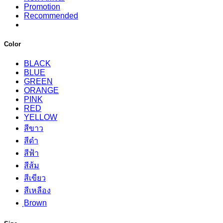
Promotion
Recommended
Color
BLACK
BLUE
GREEN
ORANGE
PINK
RED
YELLOW
สีขาว
สีดำ
สีฟ้า
สีส้ม
สีเขียว
สีเหลือง
ฺBrown